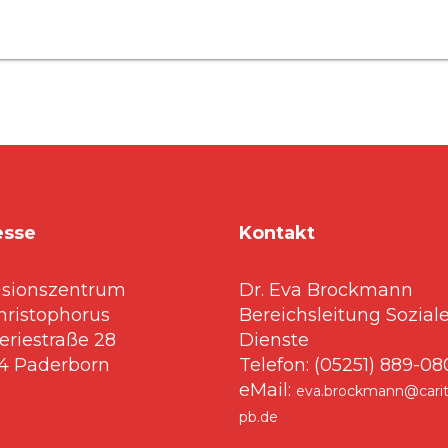
esse
Kontakt
usionszentrum
Dr. Eva Brockmann
Christophorus
Bereichsleitung Sozial
leriestraße 28
Dienste
4 Paderborn
Telefon: (05251) 889-0
eMail:
eva.brockmann@carit
pb.de