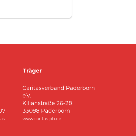
Träger
Caritasverband Paderborn
e
e.V.
Kilianstraße 26-28
807
33098 Paderborn
as-
www.caritas-pb.de