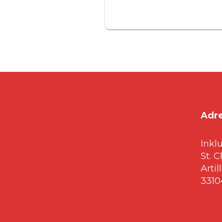
Adr
Inkl
St. 
Artil
3310